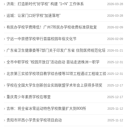
济南：打造新时代“好学校” 构建 “1+N” 工作体系
2026-03-28
态
运城：让家门口好学校“加速落地”
2026-03-28
联
有民办学校学费降低！广州7所民办学校收费标准获批复
2026-02-09
系
宁远一中崇德学校举行首届校园年俗文化节
2026-02-09
我
广东省卫生健康委等7部门关于印发广东省 住院医师规范化培
2026-01-21
们
训管理办法的通知
全市中职学校 “校园开放日”活动启动 首站走进株洲一职学
2025-12-31
关
校
北京第三实验学校项目教学综合楼等32项工程通过工程竣工验
2025-12-31
于
收
学校在全国大学生创新创业实践联盟学术年会上获得多项奖
2025-12-17
我
项
重庆青少年素质学校在哪里
2025-12-17
们
吉林：将全省冰雪运动特色学校数量扩大到800所
2025-11-12
在
贵阳市环西小学贵安学校项目启动
2025-11-12
线