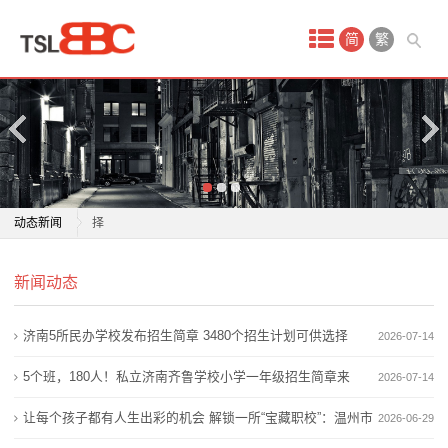
首
简
繁
页
产
品
中
济南5所民办学校发布招生简章 3480个招生计划可供选
动态新闻
择
心
5个班，180人！私立济南齐鲁学校小学一年级招生简章
济南5所民办学校发布招生简章 3480个招生计划可供选
保
新闻动态
来了
择
让每个孩子都有人生出彩的机会 解锁一所“宝藏职校”：
5个班，180人！私立济南齐鲁学校小学一年级招生简章
洁
济南5所民办学校发布招生简章 3480个招生计划可供选择
2026-07-14
温州市财税会计学校
来了
月
松江这所学校首届毕业生毕业，母校送上两份特殊礼物
让每个孩子都有人生出彩的机会 解锁一所“宝藏职校”：
5个班，180人！私立济南齐鲁学校小学一年级招生简章来
2026-07-14
国际学校哪家好？枫叶学校厚植文化根基育英才
温州市财税会计学校
嫂
了
让每个孩子都有人生出彩的机会 解锁一所“宝藏职校”：温州市
2026-06-29
实施综合评价招生的学校不再保留特色招生 4所高中学
松江这所学校首届毕业生毕业，母校送上两份特殊礼物