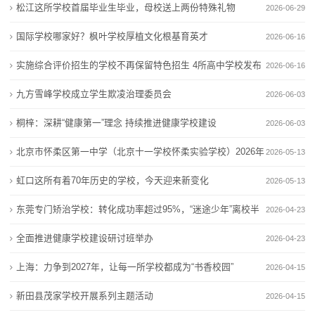
新
财税会计学校
松江这所学校首届毕业生毕业，母校送上两份特殊礼物
2026-06-29
校发布今年特色招生计划
国际学校哪家好？枫叶学校厚植文化根基育英才
闻
九方雪峰学校成立学生欺凌治理委员会
实施综合评价招生的学校不再保留特色招生 4所高中学
国际学校哪家好？枫叶学校厚植文化根基育英才
2026-06-16
桐梓：深耕“健康第一”理念 持续推进健康学校建设
校发布今年特色招生计划
动
实施综合评价招生的学校不再保留特色招生 4所高中学校发布
2026-06-16
北京市怀柔区第一中学（北京十一学校怀柔实验学校）
九方雪峰学校成立学生欺凌治理委员会
态
今年特色招生计划
九方雪峰学校成立学生欺凌治理委员会
2026年体育、科技特长生
桐梓：深耕“健康第一”理念 持续推进健康学校建设
2026-06-03
虹口这所有着70年历史的学校，今天迎来新变化
北京市怀柔区第一中学（北京十一学校怀柔实验学校）
公
桐梓：深耕“健康第一”理念 持续推进健康学校建设
2026-06-03
2026年体育、科技特长生
司
北京市怀柔区第一中学（北京十一学校怀柔实验学校）2026年
2026-05-13
虹口这所有着70年历史的学校，今天迎来新变化
体育、科技特长生
动
虹口这所有着70年历史的学校，今天迎来新变化
2026-05-13
东莞专门矫治学校：转化成功率超过95%，“迷途少年”离校半
态
2026-04-23
年创业当老板
全面推进健康学校建设研讨班举办
2026-04-23
行
上海：力争到2027年，让每一所学校都成为“书香校园”
2026-04-15
业
新田县茂家学校开展系列主题活动
2026-04-15
动