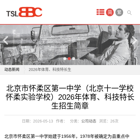
首
简
繁
页
产
品
中
北京市怀柔区第一中学（北京十一学校怀柔实验学校）
动态新闻
2026年体育、科技特长生
心
虹口这所有着70年历史的学校，今天迎来新变化
北京市怀柔区第一中学（北京十一学校怀柔实验学校）
北京市怀柔区第一中学（北京十一学校
保
东莞专门矫治学校：转化成功率超过95%，“迷途少年”
2026年体育、科技特长生
怀柔实验学校）2026年体育、科技特长
离校半年创业当老板
虹口这所有着70年历史的学校，今天迎来新变化
洁
生招生简章
全面推进健康学校建设研讨班举办
东莞专门矫治学校：转化成功率超过95%，“迷途少年”
月
上海：力争到2027年，让每一所学校都成为“书香校园”
离校半年创业当老板
日期：2026-05-13
作者：
分类：
公司动态
浏览：
26次
新田县茂家学校开展系列主题活动
全面推进健康学校建设研讨班举办
嫂
济南：打造新时代“好学校” 构建 “1+N” 工作体系
上海：力争到2027年，让每一所学校都成为“书香校园”
北京市怀柔区第一中学始建于1956年，1978年被确定为县重点中