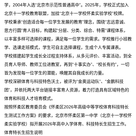
新
学，2004年入选“北京市示范性普通高中”。2025年，学校正式加入
运城：让家门口好学校“加速落地”
新田县茂家学校开展系列主题活动
北京十一学校教育联盟，加挂“北京十一学校怀柔实验学校”校牌。
闻
有民办学校学费降低！广州7所民办学校收费标准获批
济南：打造新时代“好学校” 构建 “1+N” 工作体系
学校秉承“创造适合每一位学生发展的教育”理念，围绕“志远意诚、
复
运城：让家门口好学校“加速落地”
动
思方行圆”育人目标，构建起“分层、分类、综合、特需”课程体系，
宁远一中崇德学校举行首届校园年俗文化节
有民办学校学费降低！广州7所民办学校收费标准获批
以丰富多样可选择的课程，满足每一位学生的需求。学校推行小班教
态
复
学、选课走班模式，学生可自主选择课程，生成个人专属课表。
宁远一中崇德学校举行首届校园年俗文化节
公
学校搭建起学生成长全过程支持体系，从多元评价、丰富活动，到全
员育人导师、教师工位进教室，再到“十事实办”、“校长有约”，一切
司
皆为发现每一位学生的潜能，唤醒其自我成长的力量。
动
学校深耕体育与科技特色沃土，被评为“金奥运动队”、“金鹏科技
团”，并依托两大平台链接丰富育人资源，着力打造具有区域特色的
态
体育和科技人才培育模式。
行
按照怀柔区教育委员会《怀柔区2026年高级中等学校体育科技特长
生测试工作方案》的要求，北京市怀柔区第一中学（北京十一学校怀
业
柔实验学校）拟开展2026年高中入学体育、科技特长生招生工作。
动
体育特长生招生说明