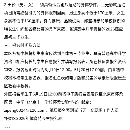
2.田径（男、女）：须具备适合剧烈运动的身体条件，且无影响运动
留
项目所需必备能力的身体限制因素，男生身高不低于170厘米、女生
身高不低于160厘米，身心健康，品德优秀，能坚持参加学校组织的
言
特长生训练和各级比赛的具有京籍、普通高中升学资格的2026届应
我
届初三毕业生。
三、报名时间及方法
的
本区各初中校将招生事宜传达到全体初三毕业生，具有普通高中升学
服
资格且相应特长的学生自愿报名并填写报名表，所在校负责报名资格
审查，报名截止时间为5月19日12:00。5月20日17:00前，由各初中
务
校将本校考生报名表、报名汇总表的电子版和加盖公章纸质版报送至
区教委中教科。
外区报名学生于5月19日12:00前将电子版报名表发送至北京市怀柔
区第一中学（北京十一学校怀柔实验学校）邮箱：
zipeng0824@126.com，纸质报名表测试当天上交现场工作人员。
怀柔区2026年体育特长生报名表
↓↓↓