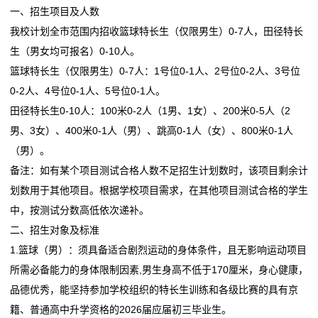
一、招生项目及人数
态
我校计划全市范围内招收篮球特长生（仅限男生）0-7人，田径特长
联
生（男女均可报名）0-10人。
篮球特长生（仅限男生）0-7人：1号位0-1人、2号位0-2人、3号位
系
0-2人、4号位0-1人、5号位0-1人。
我
田径特长生0-10人：100米0-2人（1男、1女）、200米0-5人（2
男、3女）、400米0-1人（男）、跳高0-1人（女）、800米0-1人
们
（男）。
关
备注：如有某个项目测试合格人数不足招生计划数时，该项目剩余计
划数用于其他项目。根据学校项目需求，在其他项目测试合格的学生
于
中，按测试分数高低依次递补。
我
二、招生对象及标准
1.篮球（男）：须具备适合剧烈运动的身体条件，且无影响运动项目
们
所需必备能力的身体限制因素,男生身高不低于170厘米，身心健康，
在
品德优秀，能坚持参加学校组织的特长生训练和各级比赛的具有京
籍、普通高中升学资格的2026届应届初三毕业生。
线