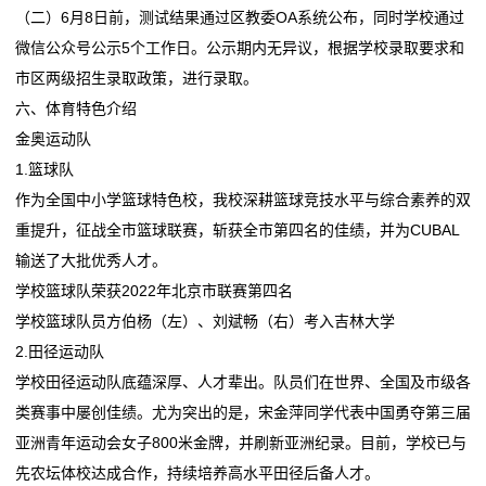
（二）6月8日前，测试结果通过区教委OA系统公布，同时学校通过
微信公众号公示5个工作日。公示期内无异议，根据学校录取要求和
市区两级招生录取政策，进行录取。
六、体育特色介绍
金奥运动队
1.篮球队
作为全国中小学篮球特色校，我校深耕篮球竞技水平与综合素养的双
重提升，征战全市篮球联赛，斩获全市第四名的佳绩，并为CUBAL
输送了大批优秀人才。
学校篮球队荣获2022年北京市联赛第四名
学校篮球队员方伯杨（左）、刘斌畅（右）考入吉林大学
2.田径运动队
学校田径运动队底蕴深厚、人才辈出。队员们在世界、全国及市级各
类赛事中屡创佳绩。尤为突出的是，宋金萍同学代表中国勇夺第三届
亚洲青年运动会女子800米金牌，并刷新亚洲纪录。目前，学校已与
先农坛体校达成合作，持续培养高水平田径后备人才。