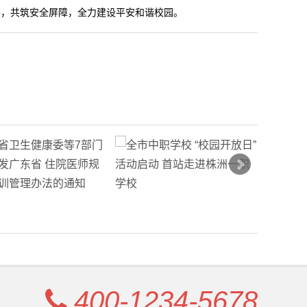
姿，共筑安全屏障，全力建设平安和谐校园。
400-1234-5678