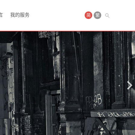
言
我的服务
简
繁