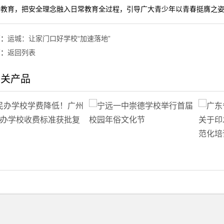
全教育，把安全理念融入日常教育全过程，引导广大青少年以青春挺膺之
篇：
运城：让家门口好学校“加速落地”
篇：
返回列表
相关产品