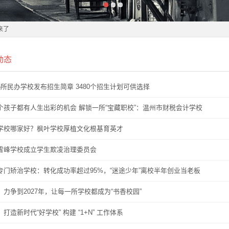
择
来了
温州市财税会计学校
择
动态
来了
温州市财税会计学校
5所民办学校发布招生简章 3480个招生计划可供选择
校发布今年特色招生计划
个孩子都有人生出彩的机会 解锁一所“宝藏职校”：温州市财税会计学校
校发布今年特色招生计划
学校哪家好？枫叶学校厚植文化根基育英才
26年体育、科技特长生
雪峰学校成立学生欺凌治理委员会
26年体育、科技特长生
专门矫治学校：转化成功率超过95%，“迷途少年”离校半年创业当老板
：力争到2027年，让每一所学校都成为“书香校园”
打造新时代“好学校” 构建 “1+N” 工作体系