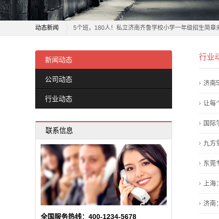
新
济南5所民办学校发布招生简章 3480个招生计划可供选
闻
动态新闻
5个班，180人！私立济南齐鲁学校小学一年级招生简章
动
让每个孩子都有人生出彩的机会 解锁一所“宝藏职校”：
济南5所民办学校发布招生简章 3480个招生计划可供选
行业
松江这所学校首届毕业生毕业，母校送上两份特殊礼物
5个班，180人！私立济南齐鲁学校小学一年级招生简章
新闻动态
态
国际学校哪家好？枫叶学校厚植文化根基育英才
让每个孩子都有人生出彩的机会 解锁一所“宝藏职校”：
公司动态
济南
公
实施综合评价招生的学校不再保留特色招生 4所高中学
松江这所学校首届毕业生毕业，母校送上两份特殊礼物
行业动态
九方雪峰学校成立学生欺凌治理委员会
国际学校哪家好？枫叶学校厚植文化根基育英才
让每
司
桐梓：深耕“健康第一”理念 持续推进健康学校建设
实施综合评价招生的学校不再保留特色招生 4所高中学
国际
动
联系信息
北京市怀柔区第一中学（北京十一学校怀柔实验学校）20
九方雪峰学校成立学生欺凌治理委员会
九方
态
虹口这所有着70年历史的学校，今天迎来新变化
桐梓：深耕“健康第一”理念 持续推进健康学校建设
北京市怀柔区第一中学（北京十一学校怀柔实验学校）20
东莞
行
虹口这所有着70年历史的学校，今天迎来新变化
上海
业
济南：
动
全国服务热线：400-1234-5678