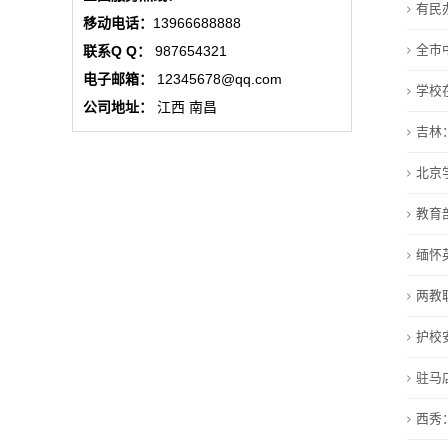
有民
态
移动电话：
13966688888
全市
联系Q Q：
987654321
联
电子邮箱：
12345678@qq.com
学校
系
公司地址：
江西 南昌
吉林
我
北京
们
教育
关
缅怀
于
两教
我
护校
们
驻马
在
西秀
线