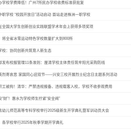
办学校学费降低！广州7所民办学校收费标准获批复
中职学校 “校园开放日”活动启动 首站走进株洲一职学校
在全国大学生创新创业实践联盟学术年会上获得多项奖项
：将全省冰雪运动特色学校数量扩大到800所
学校：协同创新共筑育人新生态
部发布校服管理11条准则：厘清学校主体责任筑牢阳光采购防线
英烈寄哀思 家国同心迎双节——兴安三校开展烈士纪念日主题系列活动
职工被拘！清华：严禁违规报备、违规载客入校，学校不收参观费用
安“财”！惠水为学校师生拧紧“安全阀”
店幼儿师范高等专科学校举行2025级新生开学典礼暨军训动员大会
：各学校举行2025年秋季学期开学典礼