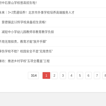
附中石景山学校普高招生啦！
未来｜3+2贯通培养！北京市外事学校培养高端服务人才
！景德镇这12所学校具备招生资格！
：减轻中小学幼儿园教师非教育教学负担
不用无限担责，教育才能“放开手脚”
摔伤学校不赔？校园安全不是“无限责任”
潍坊：推进乡村学校“五项全覆盖”工程
314
1
2
3
4
5
6
7