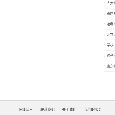
人大
留
职向
言
速看
我
北京
的
学校
服
孩子
务
山东
在线留言
联系我们
关于我们
我们的服务