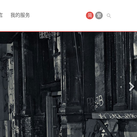
言
我的服务
简
繁