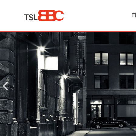
首
页
产
品
中
心
保
洁
月
嫂