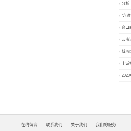
分析
留
“六联
言
窗口
我
云南
的
城西
服
丰诚
务
20
在线留言
联系我们
关于我们
我们的服务