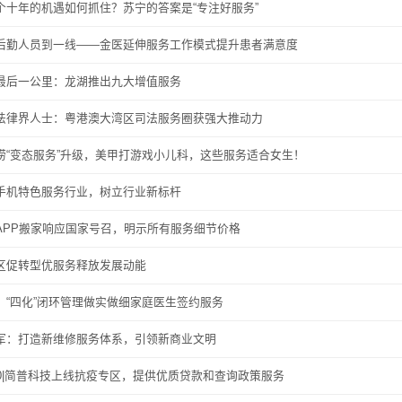
个十年的机遇如何抓住？苏宁的答案是“专注好服务”
后勤人员到一线——金医延伸服务工作模式提升患者满意度
最后一公里：龙湖推出九大增值服务
法律界人士：粤港澳大湾区司法服务圈获强大推动力
捞“变态服务”升级，美甲打游戏小儿科，这些服务适合女生！
手机特色服务行业，树立行业新标杆
APP搬家响应国家号召，明示所有服务细节价格
区促转型优服务释放发展动能
：“四化”闭环管理做实做细家庭医生签约服务
军：打造新维修服务体系，引领新商业文明
60|简普科技上线抗疫专区，提供优质贷款和查询政策服务