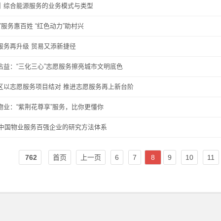
｜综合能源服务的业务模式与类型
”服务惠百姓 “红色动力”助村兴
服务再升级 贸易又添新捷径
沾益：“三化三心”志愿服务擦亮城市文明底色
区以志愿服务项目结对 推进志愿服务再上新台阶
物业：“紫荆花尊享”服务，比你更懂你
20中国物业服务百强企业的研究方法体系
762
首页
上一页
6
7
8
9
10
11