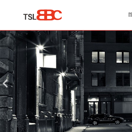
首
页
产
品
中
心
保
洁
月
嫂