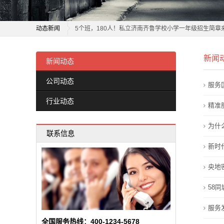
新
济南5所民办学校发布招生简章 3480个招生计划可供选
闻
动态新闻
5个班，180人！私立济南齐鲁学校小学一年级招生简章
动
让每个孩子都有人生出彩的机会 解锁一所“宝藏职校”：
济南5所民办学校发布招生简章 3480个招生计划可供选
新闻
松江这所学校首届毕业生毕业，母校送上两份特殊礼物
5个班，180人！私立济南齐鲁学校小学一年级招生简章
新闻动态
态
国际学校哪家好？枫叶学校厚植文化根基育英才
让每个孩子都有人生出彩的机会 解锁一所“宝藏职校”：
公司动态
服务
公
实施综合评价招生的学校不再保留特色招生 4所高中学
松江这所学校首届毕业生毕业，母校送上两份特殊礼物
行业动态
九方雪峰学校成立学生欺凌治理委员会
国际学校哪家好？枫叶学校厚植文化根基育英才
精准
司
桐梓：深耕“健康第一”理念 持续推进健康学校建设
实施综合评价招生的学校不再保留特色招生 4所高中学
为什
动
联系信息
北京市怀柔区第一中学（北京十一学校怀柔实验学校）20
九方雪峰学校成立学生欺凌治理委员会
新时
态
虹口这所有着70年历史的学校，今天迎来新变化
桐梓：深耕“健康第一”理念 持续推进健康学校建设
北京市怀柔区第一中学（北京十一学校怀柔实验学校）20
央地
行
虹口这所有着70年历史的学校，今天迎来新变化
58
业
服务
动
全国服务热线：400-1234-5678