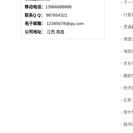
下一
态
移动电话：
13966688888
行管
联系Q Q：
987654321
联
电子邮箱：
12345678@qq.com
贯通
系
公司地址：
江西 南昌
港澳
我
海底
们
京东
关
搬配
于
经济
我
石泉
们
周大
在
融3
线