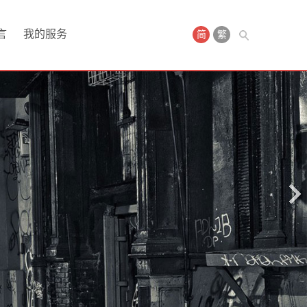
言
我的服务
简
繁