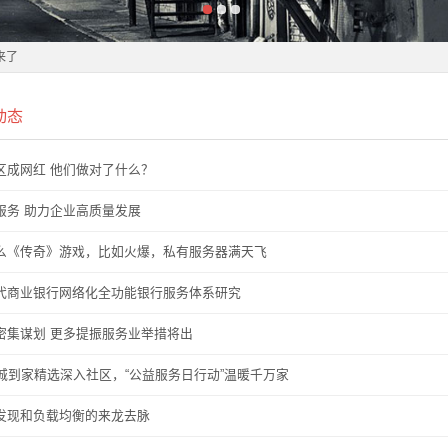
择
来了
温州市财税会计学校
择
动态
来了
温州市财税会计学校
区成网红 他们做对了什么？
校发布今年特色招生计划
服务 助力企业高质量发展
校发布今年特色招生计划
么《传奇》游戏，比如火爆，私有服务器满天飞
26年体育、科技特长生
代商业银行网络化全功能银行服务体系研究
26年体育、科技特长生
密集谋划 更多提振服务业举措将出
同城到家精选深入社区，“公益服务日行动”温暖千万家
发现和负载均衡的来龙去脉