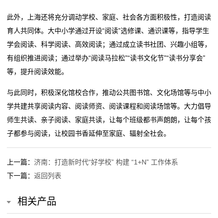
此外，上海还将充分调动学校、家庭、社会各方面积极性，打造阅读
留
育人共同体。大中小学通过开设“阅读”选修课、通识课等，指导学生
言
学会阅读、科学阅读、高效阅读；通过成立读书社团、兴趣小组等，
有组织推进阅读；通过举办“阅读马拉松”“读书文化节”“读书分享会”
我
等，提升阅读效能。
的
与此同时，积极深化馆校合作，推动公共图书馆、文化场馆等与中小
服
学共建共享阅读内容、阅读师资、阅读课程和阅读场馆等。大力倡导
师生共读、亲子阅读、家庭共读，让每个班级都书声朗朗，让每个孩
务
子都参与阅读，让校园书香延伸至家庭、辐射全社会。
上一篇：
济南：打造新时代“好学校” 构建 “1+N” 工作体系
下一篇：
返回列表
相关产品