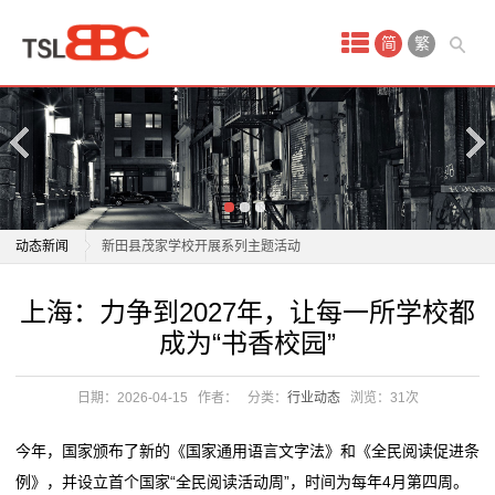
首
简
繁
页
产
品
中
上海：力争到2027年，让每一所学校都成为“书香校园”
动态新闻
新田县茂家学校开展系列主题活动
心
济南：打造新时代“好学校” 构建 “1+N” 工作体系
上海：力争到2027年，让每一所学校都成为“书香校园”
上海：力争到2027年，让每一所学校都
保
运城：让家门口好学校“加速落地”
新田县茂家学校开展系列主题活动
成为“书香校园”
有民办学校学费降低！广州7所民办学校收费标准获批
济南：打造新时代“好学校” 构建 “1+N” 工作体系
洁
复
运城：让家门口好学校“加速落地”
日期：2026-04-15
作者：
分类：
行业动态
浏览：
31次
月
宁远一中崇德学校举行首届校园年俗文化节
有民办学校学费降低！广州7所民办学校收费标准获批
广东省卫生健康委等7部门关于印发广东省 住院医师规
复
嫂
今年，国家颁布了新的《国家通用语言文字法》和《全民阅读促进条
范化培训管理办法的通知
宁远一中崇德学校举行首届校园年俗文化节
例》，并设立首个国家“全民阅读活动周”，时间为每年4月第四周。