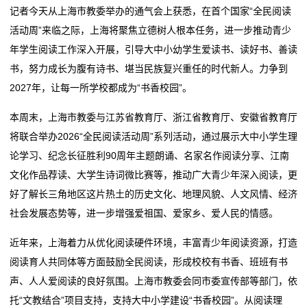
新
记者今天从上海市教委举办的通气会上获悉，在首个国家“全民阅读
全市中职学校 “校园开放日”活动启动 首站走进株洲一职
广东省卫生健康委等7部门关于印发广东省 住院医师规
活动周”来临之际，上海将聚焦立德树人根本任务，进一步推动青少
闻
学校
范化培训管理办法的通知
年学生阅读工作深入开展，引导大中小幼学生爱读书、读好书、善读
北京第三实验学校项目教学综合楼等32项工程通过工程
全市中职学校 “校园开放日”活动启动 首站走进株洲一职
动
书，努力成长为腹有诗书、堪当民族复兴重任的时代新人。力争到
竣工验收
学校
2027年，让每一所学校都成为“书香校园”。
态
学校在全国大学生创新创业实践联盟学术年会上获得多
北京第三实验学校项目教学综合楼等32项工程通过工程
项奖项
竣工验收
本周末，上海市教委与江苏省教育厅、浙江省教育厅、安徽省教育厅
公
学校在全国大学生创新创业实践联盟学术年会上获得多
将联合举办2026“全民阅读活动周”系列活动，通过展示大中小学生理
司
项奖项
论学习、纪念长征胜利90周年主题朗诵、名家名作阅读分享、江南
文化作品荐读、大学生诗词微比赛等，推动广大青少年深入阅读，更
动
好了解长三角地区这片热土的历史文化、地理风貌、人文风情、经济
态
社会发展态势等，进一步增强爱祖国、爱家乡、爱人民的情感。
行
近年来，上海着力从优化阅读硬件环境，丰富青少年阅读资源，打造
阅读育人共同体等方面鼓励全民阅读，形成校校有书香、班班有书
业
声、人人爱阅读的良好氛围。上海市教委会同市委宣传部等部门，依
动
托“文教结合”项目支持，支持大中小学建设“书香校园”。从阅读理