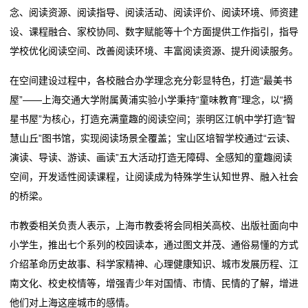
念、阅读资源、阅读指导、阅读活动、阅读评价、阅读环境、师资建
态
设、课程融合、家校协同、数字赋能等十个方面提供工作指引，指导
联
学校优化阅读空间、改善阅读环境、丰富阅读资源、提升阅读服务。
系
在空间建设过程中，各校融合办学理念充分彰显特色，打造“最美书
屋”——上海交通大学附属黄浦实验小学秉持“童味教育”理念，以“摘
我
星书屋”为核心，打造充满童趣的阅读空间；崇明区江帆中学打造“智
们
慧山丘”图书馆，实现阅读场景全覆盖；宝山区培智学校通过“云读、
演读、导读、游读、画读”五大活动打造无障碍、全感知的童趣阅读
关
空间，开发适性阅读课程，让阅读成为特殊学生认知世界、融入社会
于
的桥梁。
我
市教委相关负责人表示，上海市教委将会同相关高校、出版社面向中
小学生，推出七个系列的校园读本，通过图文并茂、通俗易懂的方式
们
介绍革命历史故事、科学家精神、心理健康知识、城市发展历程、江
在
南文化、校史校情等，增强青少年对国情、市情、民情的了解，增进
他们对上海这座城市的感情。
线