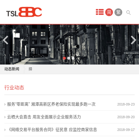
首
简
繁
页
产
品
中
济南5所民办学校发布招生简章 3480个招生计划可供选
动态新闻
择
心
5个班，180人！私立济南齐鲁学校小学一年级招生简章
济南5所民办学校发布招生简章 3480个招生计划可供选
保
行业动态
来了
择
让每个孩子都有人生出彩的机会 解锁一所“宝藏职校”：
5个班，180人！私立济南齐鲁学校小学一年级招生简章
洁
服务“零距离” 湘潭高新区养老保险实现最多跑一次
2018-09-23
温州市财税会计学校
来了
月
松江这所学校首届毕业生毕业，母校送上两份特殊礼物
让每个孩子都有人生出彩的机会 解锁一所“宝藏职校”：
云栖大会直击 用友全面展示企业服务活力
2018-09-20
国际学校哪家好？枫叶学校厚植文化根基育英才
温州市财税会计学校
嫂
《网络交易平台服务合同》征民意 应监控商家信息
2018-09-17
实施综合评价招生的学校不再保留特色招生 4所高中学
松江这所学校首届毕业生毕业，母校送上两份特殊礼物