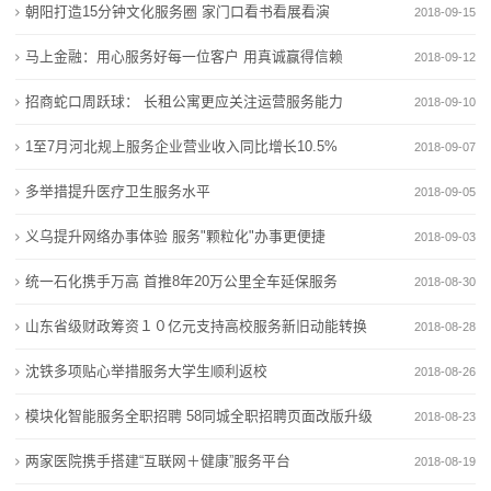
新
朝阳打造15分钟文化服务圈 家门口看书看展看演
2018-09-15
校发布今年特色招生计划
国际学校哪家好？枫叶学校厚植文化根基育英才
闻
九方雪峰学校成立学生欺凌治理委员会
实施综合评价招生的学校不再保留特色招生 4所高中学
马上金融：用心服务好每一位客户 用真诚赢得信赖
2018-09-12
桐梓：深耕“健康第一”理念 持续推进健康学校建设
校发布今年特色招生计划
动
招商蛇口周跃球： 长租公寓更应关注运营服务能力
2018-09-10
北京市怀柔区第一中学（北京十一学校怀柔实验学校）
九方雪峰学校成立学生欺凌治理委员会
态
1至7月河北规上服务企业营业收入同比增长10.5%
2026年体育、科技特长生
桐梓：深耕“健康第一”理念 持续推进健康学校建设
2018-09-07
虹口这所有着70年历史的学校，今天迎来新变化
北京市怀柔区第一中学（北京十一学校怀柔实验学校）
公
多举措提升医疗卫生服务水平
2018-09-05
2026年体育、科技特长生
司
义乌提升网络办事体验 服务"颗粒化"办事更便捷
2018-09-03
虹口这所有着70年历史的学校，今天迎来新变化
动
统一石化携手万高 首推8年20万公里全车延保服务
2018-08-30
山东省级财政筹资１０亿元支持高校服务新旧动能转换
态
2018-08-28
沈铁多项贴心举措服务大学生顺利返校
2018-08-26
行
模块化智能服务全职招聘 58同城全职招聘页面改版升级
2018-08-23
业
两家医院携手搭建“互联网＋健康”服务平台
2018-08-19
动