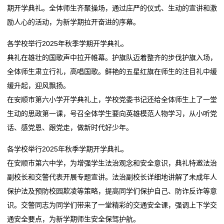
新
期开学典礼。全体师生齐聚操场，通过庄严的仪式、生动的宣讲和激
怀集，一所百年老校升格为九年一贯制学校
教育部发布校服管理11条准则：厘清学校主体责任筑牢
励人心的活动，为新学期拉开奋进的序幕。
闻
缅怀英烈寄哀思 家国同心迎双节——兴安三校开展烈士
阳光采购防线
纪念日主题系列活动
怀集，一所百年老校升格为九年一贯制学校
动
各学校举行2025年秋季学期开学典礼。
东莞：专门学校让迷途少年重新启航
缅怀英烈寄哀思 家国同心迎双节——兴安三校开展烈士
典礼在雄壮的国歌声中拉开帷幕。护旗队迈着整齐的步伐护旗入场，
态
纪念日主题系列活动
全体师生肃立行礼，高唱国歌。鲜艳的五星红旗在师生的注目礼中缓
东莞：专门学校让迷途少年重新启航
缓升起，迎风飘扬。
公
在安顺市第六小学开学典礼上，学校党委书记还给全体师生上了一堂
司
生动的思政第一课，号召全体学生要向英雄模范人物学习，从小听党
话、感党恩、跟党走，做新时代好少年。
动
各学校举行2025年秋季学期开学典礼。
态
在安顺市第六中学，为增强学生法治观念和安全意识，典礼特邀法治
行
副校长和交警代表开展专题宣讲。法治副校长详细地讲解了未成年人
保护法及预防校园欺凌等策略，提高同学们保护自己、防诈反诈等意
业
识。交警同志为同学们带来了一堂精彩的交通安全课，强调上下学交
动
通安全要点，为新学期师生安全保驾护航。