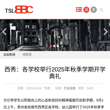
首
简
繁
页
产
品
中
学校在全国大学生创新创业实践联盟学术年会上获得多
动态新闻
项奖项
心
重庆青少年素质学校在哪里
学校在全国大学生创新创业实践联盟学术年会上获得多
西秀：各学校举行2025年秋季学期开学
保
吉林：将全省冰雪运动特色学校数量扩大到800所
项奖项
典礼
贵阳市环西小学贵安学校项目启动
重庆青少年素质学校在哪里
洁
北京学校：协同创新共筑育人新生态
吉林：将全省冰雪运动特色学校数量扩大到800所
日期：2025-09-04
作者：
分类：
行业动态
浏览：
34次
月
临沂外国语学校：情暖重阳致敬师者 共话教育初心
贵阳市环西小学贵安学校项目启动
教育部发布校服管理11条准则：厘清学校主体责任筑牢
北京学校：协同创新共筑育人新生态
嫂
为引导学生以积极向上的心态和良好的精神面貌开启新学期，9月1
阳光采购防线
临沂外国语学校：情暖重阳致敬师者 共话教育初心
日上午，贵州省安顺市西秀区各学校、幼儿园举行了2025年秋季学