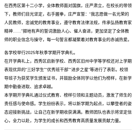
在西秀区第十二小学，全体教师面对国旗，庄严肃立，在校长的带领
态
下，教师们目光坚定，右手握拳，庄严宣誓：“我志愿做一名光荣的
联
人民教师，忠诚党的教育事业，遵守教育法律法规，传承弘扬教育家
精神……”掷地有声的誓词激励人心、催人奋进，更加坚定了全体教
系
师的职业信念与操守，每一句誓言都凝聚着对教育事业的赤诚热爱。
我
各学校举行2025年秋季学期开学典礼。
们
在开学典礼上，西秀区启新学校、西秀区旧州中学等学校还对上学期
表现优异的“三好学生”“优秀班干部”“进步之星”等进行了表彰。校领
关
导班子为获奖学生颁发证书，并鼓励全体同学以他们为榜样，在新学
于
期中勤奋进取、追求卓越。
本学期开学典礼通过仪式教育、榜样引领和主题动员，激发了师生的
我
责任感与使命感。学生纷纷表示，将以新学期为起点，以攀登者的姿
们
态迎接新挑战，让自己在新学期收获满满。教师团队也表示将坚定信
心，全力以赴，为学生的成长和西秀教育高质量发展贡献力量。
在
线