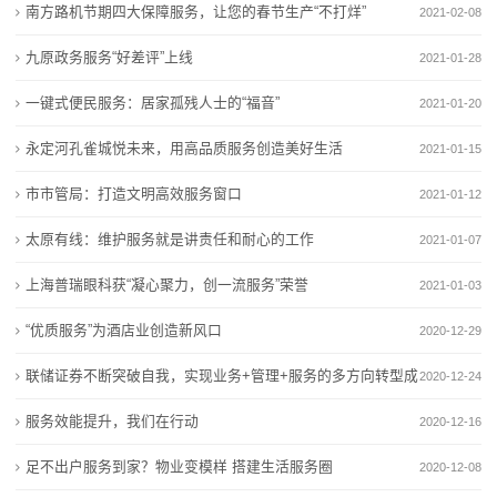
新
南方路机节期四大保障服务，让您的春节生产“不打烊”
2021-02-08
校发布今年特色招生计划
国际学校哪家好？枫叶学校厚植文化根基育英才
闻
九方雪峰学校成立学生欺凌治理委员会
实施综合评价招生的学校不再保留特色招生 4所高中学
九原政务服务“好差评”上线
2021-01-28
桐梓：深耕“健康第一”理念 持续推进健康学校建设
校发布今年特色招生计划
动
一键式便民服务：居家孤残人士的“福音”
2021-01-20
北京市怀柔区第一中学（北京十一学校怀柔实验学校）
九方雪峰学校成立学生欺凌治理委员会
态
永定河孔雀城悦未来，用高品质服务创造美好生活
2026年体育、科技特长生
桐梓：深耕“健康第一”理念 持续推进健康学校建设
2021-01-15
虹口这所有着70年历史的学校，今天迎来新变化
北京市怀柔区第一中学（北京十一学校怀柔实验学校）
公
市市管局：打造文明高效服务窗口
2021-01-12
2026年体育、科技特长生
司
太原有线：维护服务就是讲责任和耐心的工作
2021-01-07
虹口这所有着70年历史的学校，今天迎来新变化
动
上海普瑞眼科获“凝心聚力，创一流服务”荣誉
2021-01-03
“优质服务”为酒店业创造新风口
态
2020-12-29
联储证券不断突破自我，实现业务+管理+服务的多方向转型成
2020-12-24
行
长
服务效能提升，我们在行动
2020-12-16
业
足不出户服务到家？物业变模样 搭建生活服务圈
2020-12-08
动