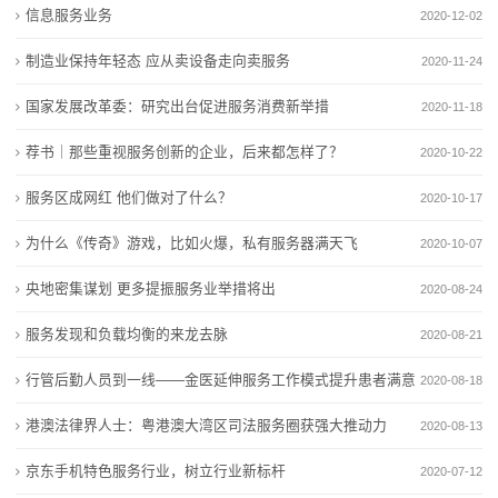
信息服务业务
2020-12-02
态
制造业保持年轻态 应从卖设备走向卖服务
2020-11-24
联
国家发展改革委：研究出台促进服务消费新举措
2020-11-18
系
荐书｜那些重视服务创新的企业，后来都怎样了？
2020-10-22
我
服务区成网红 他们做对了什么？
2020-10-17
们
为什么《传奇》游戏，比如火爆，私有服务器满天飞
2020-10-07
关
央地密集谋划 更多提振服务业举措将出
2020-08-24
于
服务发现和负载均衡的来龙去脉
2020-08-21
我
行管后勤人员到一线——金医延伸服务工作模式提升患者满意
2020-08-18
们
度
港澳法律界人士：粤港澳大湾区司法服务圈获强大推动力
2020-08-13
在
京东手机特色服务行业，树立行业新标杆
2020-07-12
线