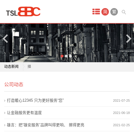
首
简
繁
页
产
品
中
济南5所民办学校发布招生简章 3480个招生计划可供选
动态新闻
择
心
5个班，180人！私立济南齐鲁学校小学一年级招生简章
济南5所民办学校发布招生简章 3480个招生计划可供选
保
公司动态
来了
择
让每个孩子都有人生出彩的机会 解锁一所“宝藏职校”：
5个班，180人！私立济南齐鲁学校小学一年级招生简章
洁
打造暖心12345 只为更好服务“您”
2021-07-25
温州市财税会计学校
来了
月
松江这所学校首届毕业生毕业，母校送上两份特殊礼物
让每个孩子都有人生出彩的机会 解锁一所“宝藏职校”：
让金融服务更有温度
2021-06-18
国际学校哪家好？枫叶学校厚植文化根基育英才
温州市财税会计学校
嫂
雄言：把“雄安服务”品牌叫得更响、 擦得更亮
2021-02-25
实施综合评价招生的学校不再保留特色招生 4所高中学
松江这所学校首届毕业生毕业，母校送上两份特殊礼物