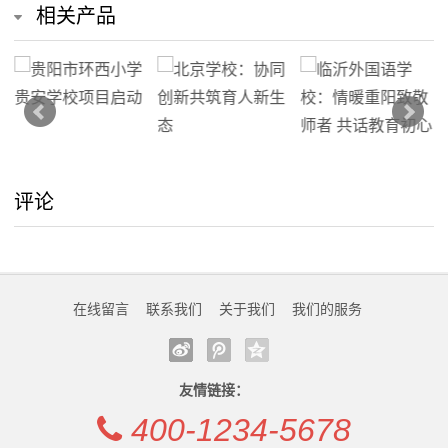
相关产品
态
联
系
我
们
评论
关
于
在线留言
联系我们
关于我们
我们的服务
我
们
友情链接：
在
400-1234-5678
线