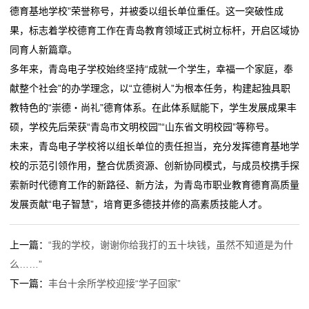
新
德育基地学校”荣誉称号，并被委以组长单位重任。这一突破性成
怀集，一所百年老校升格为九年一贯制学校
教育部发布校服管理11条准则：厘清学校主体责任筑牢
果，标志着学校德育工作在青岛教育领域正式树立标杆，开启区域协
闻
缅怀英烈寄哀思 家国同心迎双节——兴安三校开展烈士
阳光采购防线
同育人新篇章。
纪念日主题系列活动
怀集，一所百年老校升格为九年一贯制学校
动
多年来，青岛电子学校始终坚持“成就一个学生，幸福一个家庭，奉
东莞：专门学校让迷途少年重新启航
缅怀英烈寄哀思 家国同心迎双节——兴安三校开展烈士
献整个社会”的办学理念，以“立德树人”为根本任务，构建起独具职
态
纪念日主题系列活动
教特色的“崇德・尚礼”德育体系。在此体系赋能下，学生发展成果丰
东莞：专门学校让迷途少年重新启航
公
硕，学校先后荣获“青岛市文明校园”“山东省文明校园”等称号。
未来，青岛电子学校将以组长单位的责任担当，充分发挥德育基地学
司
校的示范引领作用，整合优质资源、创新协同模式，与成员校携手探
动
索新时代德育工作的新路径、新方法，为青岛市职业教育德育高质量
发展贡献“电子智慧”，培育更多德技并修的高素质技能人才。
态
行
上一篇：
“我的学校，谢谢你给我打的五十块钱，虽然不知道是为什
么……”
业
下一篇：
丰台十余所学校迎接“学子回家”
动