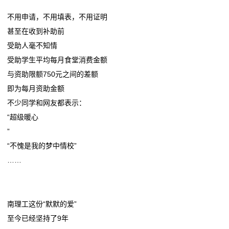
态
不用申请，不用填表，不用证明
甚至在收到补助前
联
受助人毫不知情
系
受助学生平均每月食堂消费金额
与资助限额750元之间的差额
我
即为每月资助金额
们
不少同学和网友都表示：
“超级暖心
关
”
于
“不愧是我的梦中情校”
……
我
们
南理工这份“默默的爱”
在
至今已经坚持了9年
线