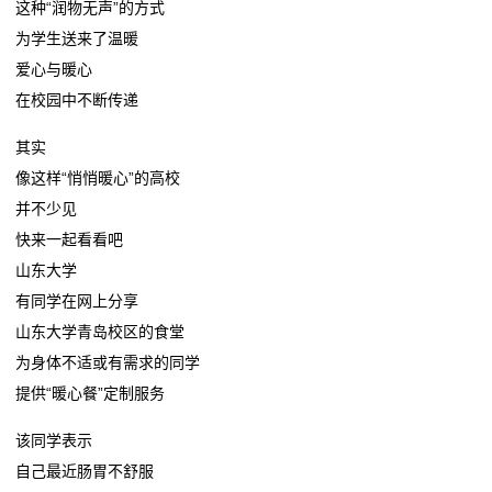
这种“润物无声”的方式
为学生送来了温暖
留
爱心与暖心
言
在校园中不断传递
我
其实
像这样“悄悄暖心”的高校
的
并不少见
服
️快来一起看看吧️
山东大学
务
有同学在网上分享
山东大学青岛校区的食堂
为身体不适或有需求的同学
提供“暖心餐”定制服务
该同学表示
自己最近肠胃不舒服