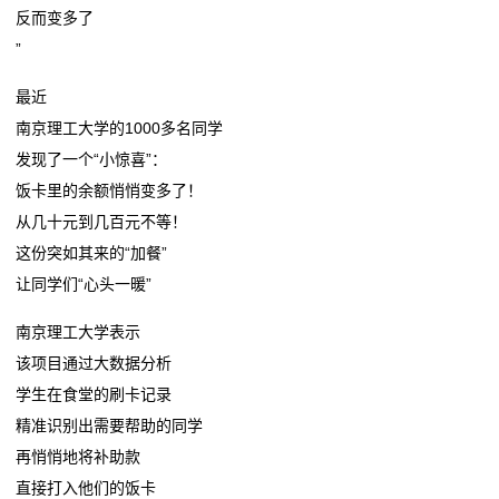
新
反而变多了
怀集，一所百年老校升格为九年一贯制学校
教育部发布校服管理11条准则：厘清学校主体责任筑牢
”
闻
缅怀英烈寄哀思 家国同心迎双节——兴安三校开展烈士
阳光采购防线
纪念日主题系列活动
怀集，一所百年老校升格为九年一贯制学校
动
最近
东莞：专门学校让迷途少年重新启航
缅怀英烈寄哀思 家国同心迎双节——兴安三校开展烈士
南京理工大学的1000多名同学
态
纪念日主题系列活动
发现了一个“小惊喜”：
东莞：专门学校让迷途少年重新启航
饭卡里的余额悄悄变多了！
公
从几十元到几百元不等！
司
这份突如其来的“加餐”
让同学们“心头一暖”
动
南京理工大学表示
态
该项目通过大数据分析
行
学生在食堂的刷卡记录
精准识别出需要帮助的同学
业
再悄悄地将补助款
动
直接打入他们的饭卡