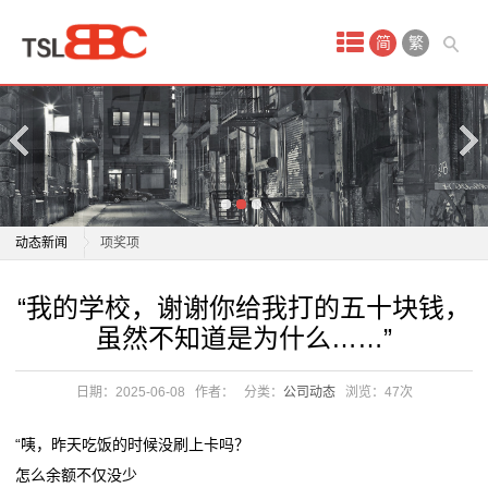
首
简
繁
页
产
品
中
学校在全国大学生创新创业实践联盟学术年会上获得多
动态新闻
项奖项
心
重庆青少年素质学校在哪里
学校在全国大学生创新创业实践联盟学术年会上获得多
“我的学校，谢谢你给我打的五十块钱，
保
吉林：将全省冰雪运动特色学校数量扩大到800所
项奖项
虽然不知道是为什么……”
贵阳市环西小学贵安学校项目启动
重庆青少年素质学校在哪里
洁
北京学校：协同创新共筑育人新生态
吉林：将全省冰雪运动特色学校数量扩大到800所
日期：2025-06-08
作者：
分类：
公司动态
浏览：
47次
月
临沂外国语学校：情暖重阳致敬师者 共话教育初心
贵阳市环西小学贵安学校项目启动
教育部发布校服管理11条准则：厘清学校主体责任筑牢
北京学校：协同创新共筑育人新生态
嫂
“咦，昨天吃饭的时候没刷上卡吗？
阳光采购防线
临沂外国语学校：情暖重阳致敬师者 共话教育初心
怎么余额不仅没少